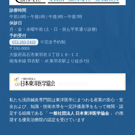
診療時間
午前10時～午後1時 / 午後3時～午後7時
休診日
月・金・水曜午前 (土・日・祝も平常通り診療)
予約受付
072-263-5420
※完全予約制
〒592-0003
大阪府高石市東羽衣３丁目１８−１２
南海本線 羽衣駅・JR 東羽衣駅より徒歩7分
推奨優良治療院
私たち浅田鍼灸専門院は東洋医学にまつわる産業の安心・安
全および、知識・技術水準を一定評価基準をもって検閲・認
定する組織である
「
一般社団法人 日本東洋医学協会
」
の推
奨する優良治療院の認定を受けています