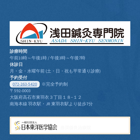
診療時間
午前10時～午後1時 / 午後3時～午後7時
休診日
月・金・水曜午前 (土・日・祝も平常通り診療)
予約受付
072-263-5420
※完全予約制
〒592-0003
大阪府高石市東羽衣３丁目１８−１２
南海本線 羽衣駅・JR 東羽衣駅より徒歩7分
推奨優良治療院