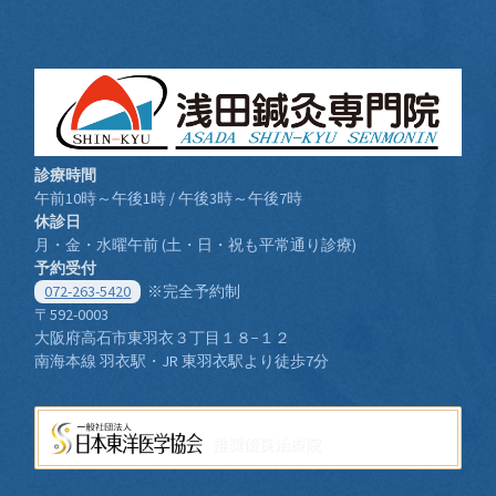
診療時間
午前10時～午後1時 / 午後3時～午後7時
休診日
月・金・水曜午前 (土・日・祝も平常通り診療)
予約受付
072-263-5420
※完全予約制
〒592-0003
大阪府高石市東羽衣３丁目１８−１２
南海本線 羽衣駅・JR 東羽衣駅より徒歩7分
推奨優良治療院