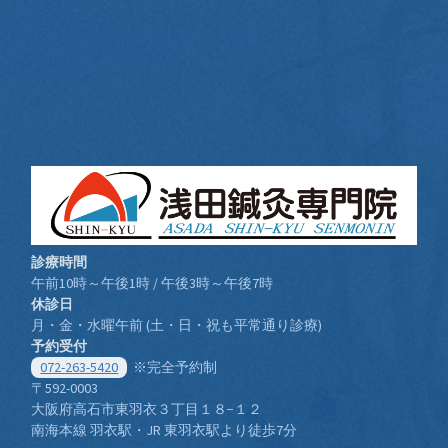
診療時間
午前10時～午後1時 / 午後3時～午後7時
休診日
月・金・水曜午前 (土・日・祝も平常通り診療)
予約受付
072-263-5420
※完全予約制
〒592-0003
大阪府高石市東羽衣３丁目１８−１２
南海本線 羽衣駅・JR 東羽衣駅より徒歩7分