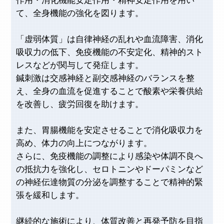
作用・消化機能安定作用・精神安定作用を用い
て、全身機能の強化を図ります。
「虚弱体質」は自律神経の乱れや血流障害、消化
吸収力の低下、免疫機能の不安定化、精神的スト
レスなどが関与して発症します。
鍼刺激は交感神経と副交感神経のバランスを整
え、全身の血流を促進することで酸素や栄養供給
を改善し、疲労回復を助けます。
また、胃腸機能を安定させることで消化吸収力を
高め、体力の向上につながります。
さらに、免疫機能の調整により感染や体調不良へ
の抵抗力を強化し、セロトニンやドーパミンなど
の神経伝達物質の分泌を調整することで精神的緊
張を緩和します。
継続的な施術により、体質改善と再発予防を目指