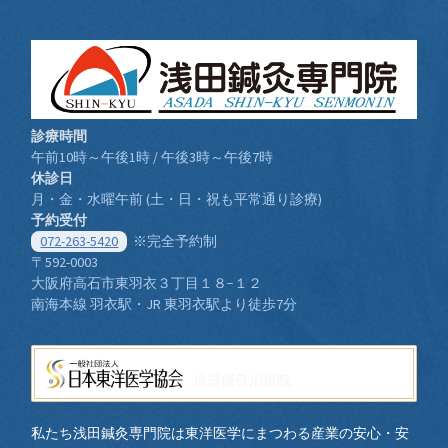
診療時間
午前10時～午後1時 / 午後3時～午後7時
休診日
月・金・水曜午前 (土・日・祝も平常通り診療)
予約受付
072-263-5420
※完全予約制
〒592-0003
大阪府高石市東羽衣３丁目１８−１２
南海本線 羽衣駅・JR 東羽衣駅より徒歩7分
推奨優良治療院
私たち浅田鍼灸専門院は東洋医学にまつわる産業の安心・安