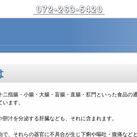
は
十二指腸・小腸・大腸・盲腸・直腸・肛門といった食品の
ています。
や胆汁を分泌する肝臓なども、それに含まれます。
由で、それらの器官に不具合が生じ下痢や嘔吐・腹痛など