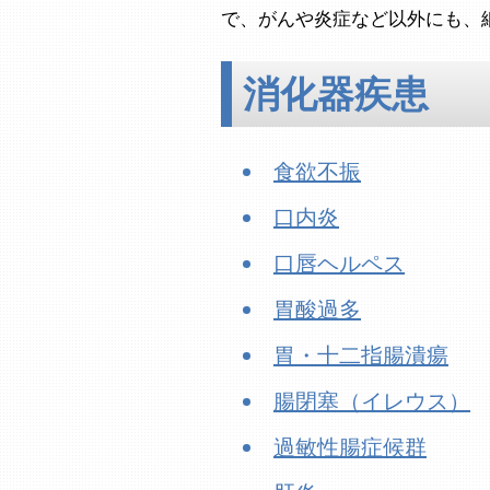
で、がんや炎症など以外にも、
消化器疾患
食欲不振
口内炎
口唇ヘルペス
胃酸過多
胃・十二指腸潰瘍
腸閉塞（イレウス）
過敏性腸症候群