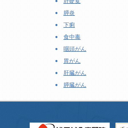
肝硬変
膵炎
下痢
食中毒
咽頭がん
胃がん
肝臓がん
膵臓がん