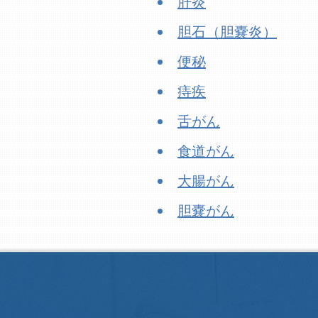
肝炎
胆石（胆嚢炎）
便秘
痔疾
舌がん
食道がん
大腸がん
胆嚢がん