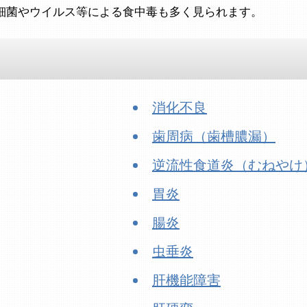
細菌やウイルス等による食中毒も多く見られます。
消化不良
歯周病（歯槽膿漏）
逆流性食道炎（むねやけ
胃炎
腸炎
虫垂炎
肝機能障害